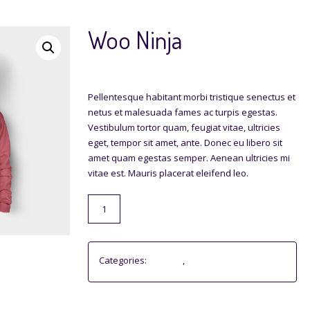
Woo Ninja
$
35.00
Pellentesque habitant morbi tristique senectus et
netus et malesuada fames ac turpis egestas.
Vestibulum tortor quam, feugiat vitae, ultricies
eget, tempor sit amet, ante. Donec eu libero sit
amet quam egestas semper. Aenean ultricies mi
vitae est. Mauris placerat eleifend leo.
Woo
ADD TO CART
Ninja
quantity
Categories:
Clothing
,
Hoodies